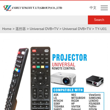
中文
Home
>
遥控器
>
Universal DVB+TV
>
Universal DVB+TV
>
TY-U01