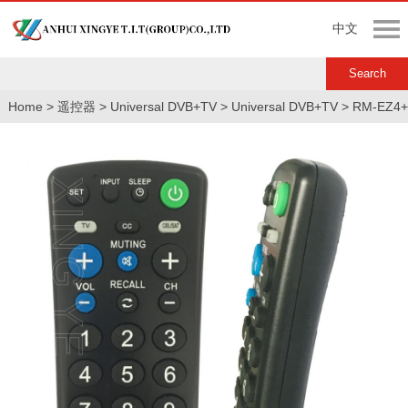
中文
Home
>
遥控器
>
Universal DVB+TV
>
Universal DVB+TV
>
RM-EZ4+